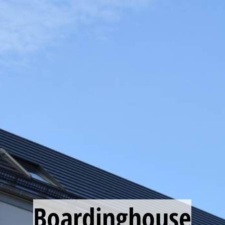
Startseite
Über uns
Ausstattung
Apartment
Ihr Weg zu uns
Boardinghouse